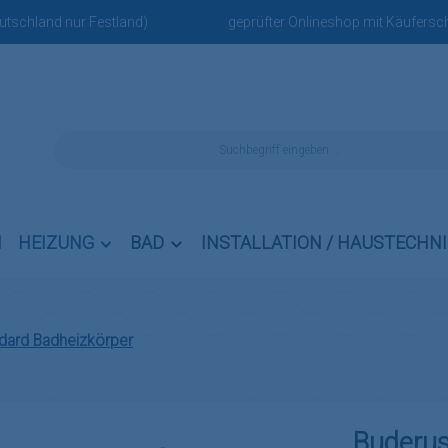
eutschland nur Festland)
geprüfter Onlineshop mit Käufersch
N
HEIZUNG
BAD
INSTALLATION / HAUSTECHN
dard Badheizkörper
Buderu