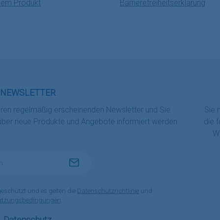
nem Produkt
Barrierefreiheitserklärung
NEWSLETTER
eren regelmäßig erscheinenden Newsletter und Sie
Sie 
 über neue Produkte und Angebote informiert werden.
die 
Wi
geschützt und es gelten die
Datenschutzrichtlinie
und
utzungsbedingungen
.
Datenschutz