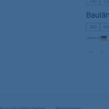
740
12
Baulä
500
60
Lieferland
Produkt Anzahl:
en zur Produktsicherheit
Bewertungen