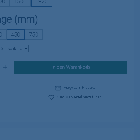
20
1500
1820
auswählen
nge (mm)
0
450
750
 Gib den gewünschten Wert ein oder benutze die Schaltflächen um die A
In den Warenkorb
Frage zum Produkt
Zum Merkzettel hinzufügen