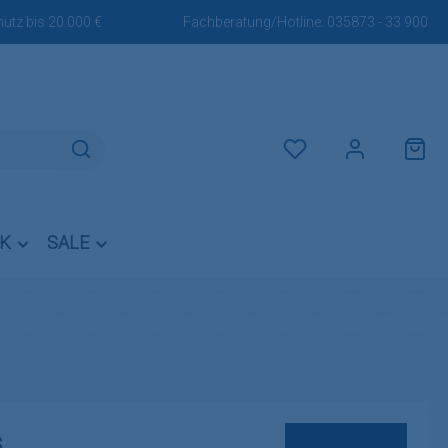
utz bis 20.000 €
Fachberatung/Hotline:
035873 - 33 900
Du hast 0 Produkte auf dem M
IK
SALE
s