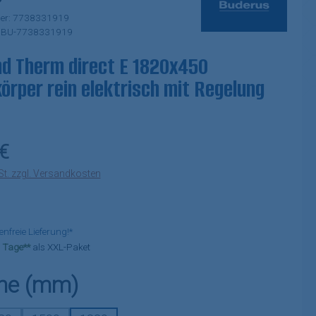
er:
7738331919
:
BU-7738331919
d Therm direct E 1820x450
örper rein elektrisch mit Regelung
eis:
€
St. zzgl. Versandkosten
freie Lieferung!*
-3 Tage**
als XXL-Paket
auswählen
he (mm)