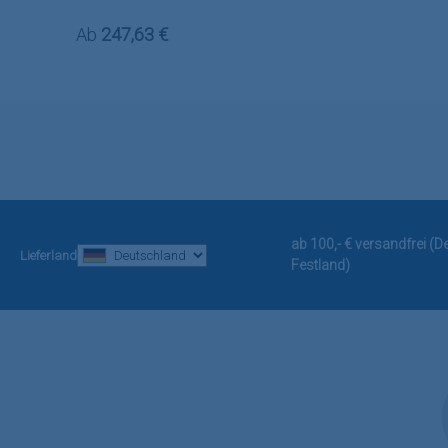
Regulärer Preis:
Ab
247,63 €
ab 100,- € versandfrei (
Lieferland
Festland)