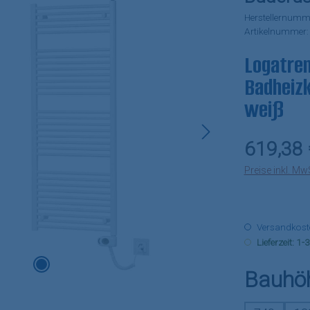
Herstellernumm
Artikelnummer
Logatren
Badheizk
weiß
Regulärer Pr
619,38 
Preise inkl. Mw
Versandkosten
Lieferzeit: 1
Bauhö