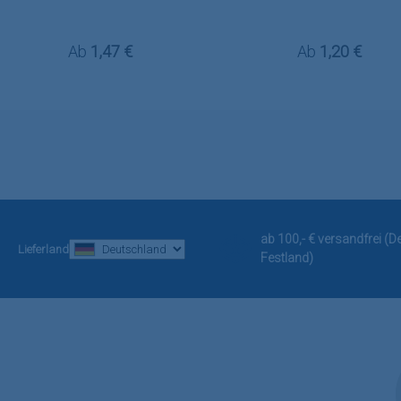
Regulärer Preis:
Regulärer Preis
Ab
1,47 €
Ab
1,20 €
ab 100,- € versandfrei (
Lieferland
Festland)