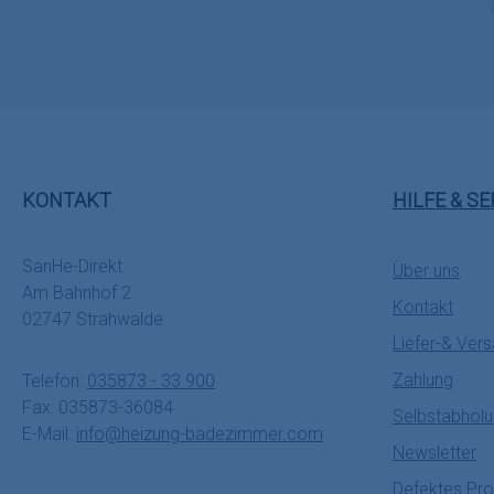
KONTAKT
HILFE & SE
SanHe-Direkt
Über uns
Am Bahnhof 2
Kontakt
02747 Strahwalde
Liefer-& Ver
Zahlung
Telefon:
035873 - 33 900
Fax: 035873-36084
Selbstabhol
E-Mail:
info@heizung-badezimmer.com
Newsletter
Defektes Pro