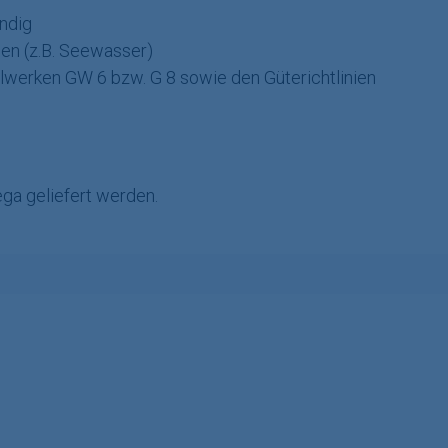
ndig
ien (z.B. Seewasser)
werken GW 6 bzw. G 8 sowie den Güterichtlinien
ga geliefert werden.