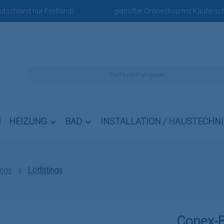
eutschland nur Festland)
geprüfter Onlineshop mit Käufersch
N
HEIZUNG
BAD
INSTALLATION / HAUSTECHN
ings
Lötfittings
Conex-B