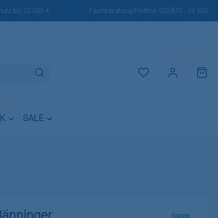
utz bis 20.000 €
Fachberatung/Hotline:
035873 - 33 900
Du hast 0 Produkte auf dem M
IK
SALE
änninger