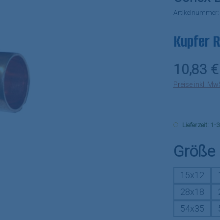
Artikelnummer
Kupfer 
Regulärer Pr
10,83 €
Preise inkl. Mw
Lieferzeit: 1
Größe
15x12
28x18
54x35