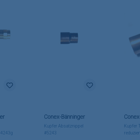
er
Conex-Bänninger
Conex
Kupfer Absatznippel
Kupfer T
#4243g
#5243
reduzie