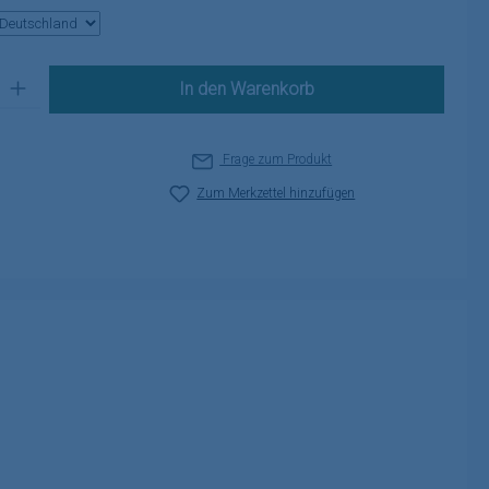
 Gib den gewünschten Wert ein oder benutze die Schaltflächen um die A
In den Warenkorb
Frage zum Produkt
Zum Merkzettel hinzufügen