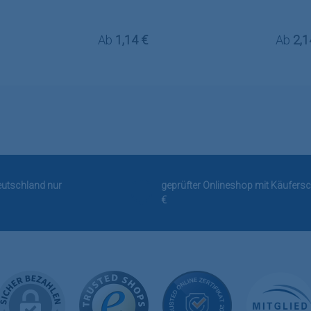
:
Regulärer Preis:
Regulä
Ab
1,14 €
Ab
2,1
Deutschland nur
geprüfter Onlineshop mit Käufersc
€