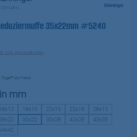
:
702148-V
Reduziermuffe 35x22mm #5240
eis:
St. zzgl. Versandkosten
-3 Tage**
als Paket
auswählen
 in mm
18x12
18x15
22x15
22x18
28x15
28x22
35x22
35x28
42x28
42x35
54x42