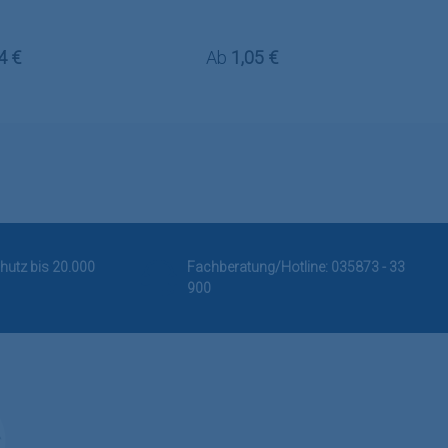
rer Preis:
Regulärer Preis:
4 €
Ab
1,05 €
hutz bis 20.000
Fachberatung/Hotline:
035873 - 33
900