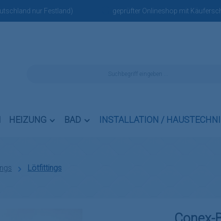
eutschland nur Festland)
geprüfter Onlineshop mit Käufersch
N
HEIZUNG
BAD
INSTALLATION / HAUSTECHN
ings
Lötfittings
Conex-B