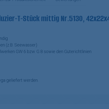
duzier-T-Stück mittig Nr.5130, 42x2
ndig
ien (z.B. Seewasser)
werken GW 6 bzw. G 8 sowie den Güterichtlinien
ga geliefert werden.