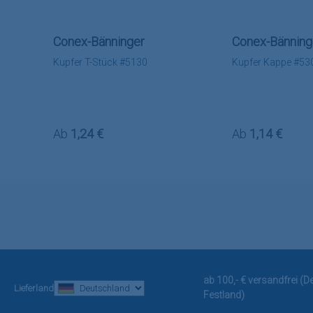
Conex-Bänninger
Conex-Bänning
Kupfer T-Stück #5130
Kupfer Kappe #53
Regulärer Preis:
Regulärer Preis
Ab
1,24 €
Ab
1,14 €
ab 100,- € versandfrei (
Lieferland
Festland)