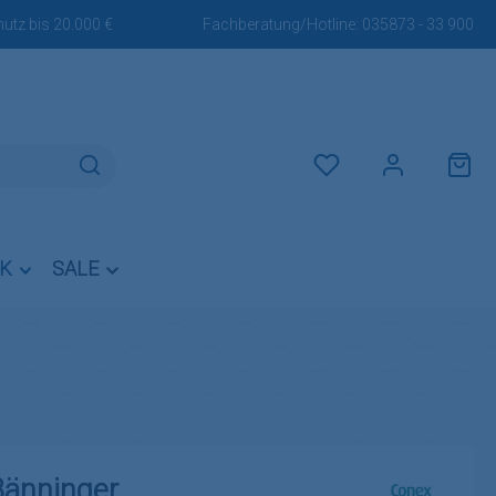
utz bis 20.000 €
Fachberatung/Hotline:
035873 - 33 900
Du hast 0 Produkte auf dem M
IK
SALE
änninger