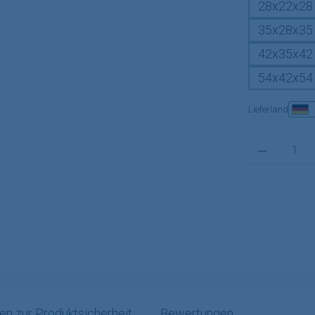
28x22x28
35x28x35
42x35x42
54x42x54
Lieferland
Produkt Anzahl:
en zur Produktsicherheit
Bewertungen