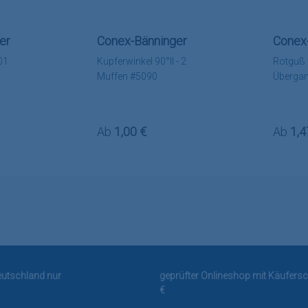
er
Conex-Bänninger
Conex
01
Kupferwinkel 90°II - 2
Rotguß 
Muffen #5090
Überga
:
Regulärer Preis:
Regulä
Ab
1,00 €
Ab
1,4
Deutschland nur
geprüfter Onlineshop mit Käufersc
€