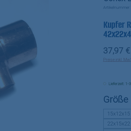
Artikelnummer
Kupfer R
42x22x
Regulärer Pr
37,97 €
Preise inkl. Mw
Lieferzeit: 1
Größe
15x12x15
22x15x22