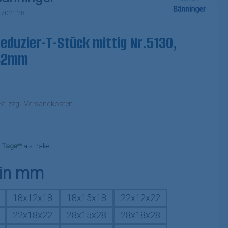
:
702128
eduzier-T-Stück mittig Nr.5130,
42mm
eis:
St. zzgl. Versandkosten
-3 Tage**
als Paket
auswählen
 in mm
18x12x18
18x15x18
22x12x22
22x18x22
28x15x28
28x18x28