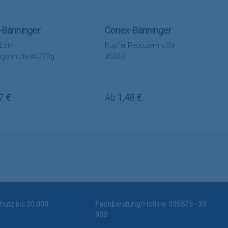
-Bänninger
Conex-Bänninger
Löt-
Kupfer Reduziermuffe
ngsmuffe #4270g
#5240
rer Preis:
Regulärer Preis:
7 €
Ab
1,48 €
hutz bis 20.000
Fachberatung/Hotline:
035873 - 33
900