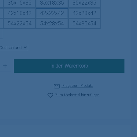
35x15x35
35x18x35
35x22x35
42x18x42
42x22x42
42x28x42
54x22x54
54x28x54
54x35x54
 Gib den gewünschten Wert ein oder benutze die Schaltflächen um die A
In den Warenkorb
Frage zum Produkt
Zum Merkzettel hinzufügen