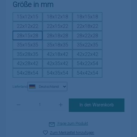
auswählen
Größe in mm
15x12x15
18x12x18
18x15x18
22x12x22
22x15x22
22x18x22
28x15x28
28x18x28
28x22x28
35x15x35
35x18x35
35x22x35
35x28x35
42x18x42
42x22x42
42x28x42
42x35x42
54x22x54
54x28x54
54x35x54
54x42x54
Lieferland
Produkt Anzahl: Gib den gewünschten Wert ein oder benutze die Schaltflä
In den Warenkorb
Frage zum Produkt
Zum Merkzettel hinzufügen