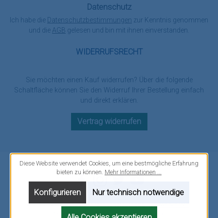
Datenschutz
Ich habe die
Datenschutzbestimmungen
zur Kenntnis genommen
und die
AGB
gelesen und bin mit ihnen einverstanden.
WIDERRUFSRECHT
Sie möchten einen Kauf widerrufen? Über die folgende
Schaltfläche können Sie den Widerruf Ihrer Bestellung einfach
und direkt erklären.
Vertrag widerrufen
Diese Website verwendet Cookies, um eine bestmögliche Erfahrung
bieten zu können.
Mehr Informationen ...
Facebook
Instagram
Twitter
YouTube
Konfigurieren
Nur technisch notwendige
Alle Preise inkl. gesetzl. Mehrwertsteuer zzgl.
Versandkosten
.
*innerhalb von Deutschland (nur Festland)
Alle Cookies akzeptieren