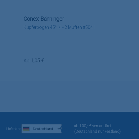
Conex-Bänninger
Kupferbogen 45° i/i - 2 Muffen #5041
Regulärer Preis:
Ab
1,05 €
ab 100,- € versandfrei
Lieferland
(Deutschland nur Festland)