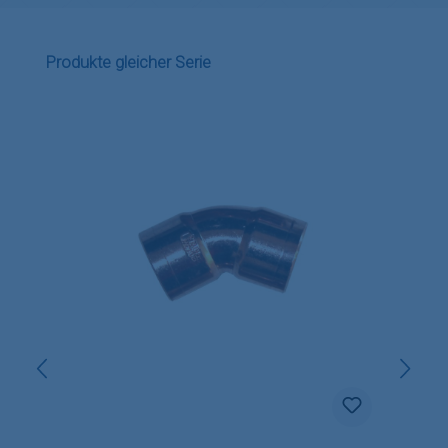
Produktgalerie überspringen
Produkte gleicher Serie