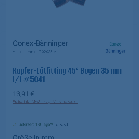
Conex-Bänninger
Artikelnummer:
702035-V
Kupfer-Lötfitting 45° Bogen 35 mm
i/i #5041
Regulärer Preis:
13,91 €
Preise inkl. MwSt. zzgl. Versandkosten
Lieferzeit: 1-3 Tage**
als Paket
auswählen
Größe in mm