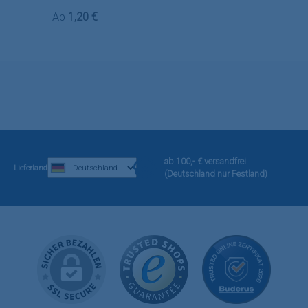
Regulärer Preis:
Ab
1,20 €
ab 100,- € versandfrei
Lieferland
(Deutschland nur Festland)