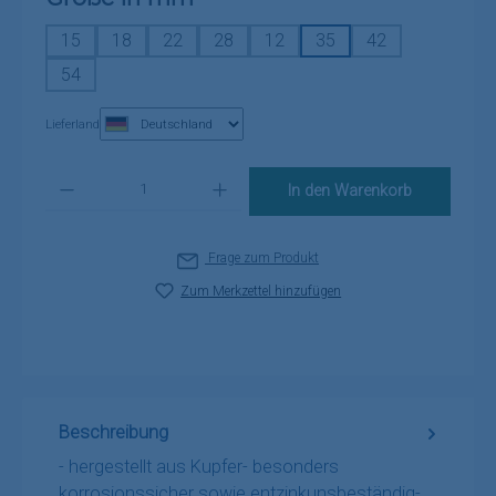
15
18
22
28
12
35
42
54
Lieferland
Produkt Anzahl: Gib den gewünschten Wert ein oder benutze die Schaltflä
In den Warenkorb
Frage zum Produkt
Zum Merkzettel hinzufügen
Beschreibung
- hergestellt aus Kupfer- besonders
korrosionssicher sowie entzinkunsbeständig-