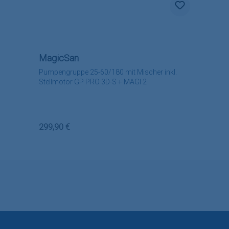
MagicSan
Pumpengruppe 25-60/180 mit Mischer inkl.
Stellmotor GP PRO 3D-S + MAGI 2
Regulärer Preis:
299,90 €