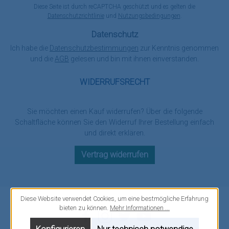
Diese Seite ist durch reCAPTCHA geschützt und es gelten die
Datenschutzrichtlinie
und
Nutzungsbedingungen
.
Datenschutz
Ich habe die
Datenschutzbestimmungen
zur Kenntnis genommen
und die
AGB
gelesen und bin mit ihnen einverstanden.
WIDERRUFSRECHT
Sie möchten einen Kauf widerrufen? Über die folgende
Schaltfläche können Sie den Widerruf Ihrer Bestellung einfach
und direkt erklären.
Vertrag widerrufen
Diese Website verwendet Cookies, um eine bestmögliche Erfahrung
bieten zu können.
Mehr Informationen ...
Facebook
Instagram
Twitter
YouTube