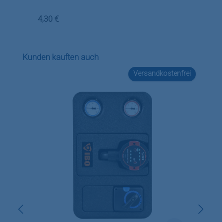
Regulärer Preis:
4,30 €
Produktgalerie überspringen
Kunden kauften auch
Versandkostenfrei