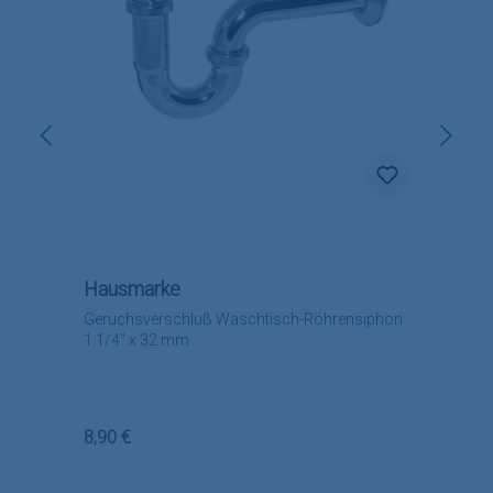
Hausmarke
Geruchsverschluß Waschtisch-Röhrensiphon
1 1/4" x 32 mm
Regulärer Preis:
8,90 €