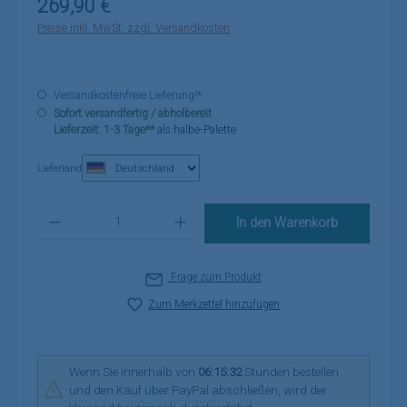
Regulärer Preis:
269,90 €
Preise inkl. MwSt. zzgl. Versandkosten
Versandkostenfreie Lieferung!*
Sofort versandfertig / abholbereit
Lieferzeit: 1-3 Tage**
als halbe-Palette
Lieferland
Produkt Anzahl: Gib den gewünschten Wert ein oder benutze die Schaltflä
In den Warenkorb
Frage zum Produkt
Zum Merkzettel hinzufügen
Wenn Sie innerhalb von
06:15:32
Stunden bestellen
und den Kauf über PayPal abschließen, wird der