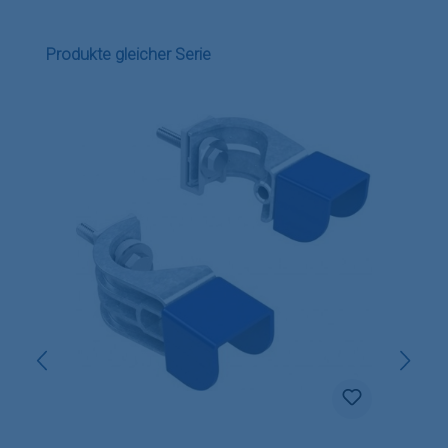
Produktgalerie überspringen
Produkte gleicher Serie