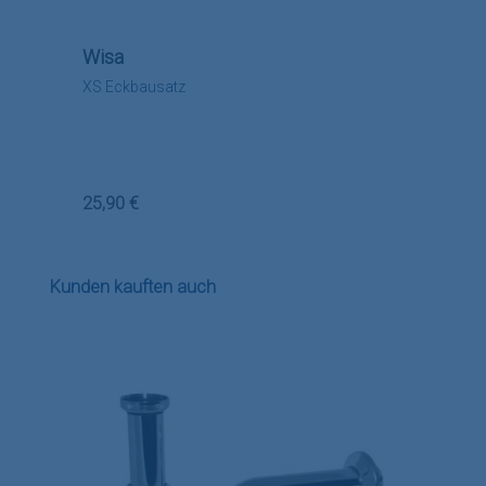
Wisa
XS Eckbausatz
Regulärer Preis:
25,90 €
Produktgalerie überspringen
Kunden kauften auch