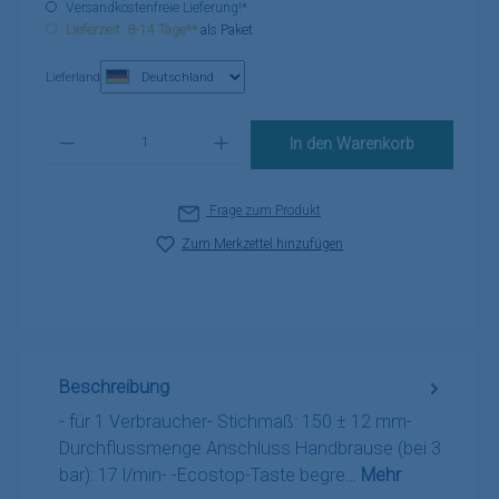
Versandkostenfreie Lieferung!*
Lieferzeit: 8-14 Tage**
als Paket
Lieferland
Produkt Anzahl: Gib den gewünschten Wert ein oder benutze die Schaltflä
In den Warenkorb
Frage zum Produkt
Zum Merkzettel hinzufügen
Beschreibung
- für 1 Verbraucher- Stichmaß: 150 ± 12 mm-
Durchflussmenge Anschluss Handbrause (bei 3
bar): 17 l/min- -Ecostop-Taste begre…
Mehr