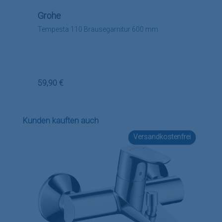
Grohe
Tempesta 110 Brausegarnitur 600 mm
Regulärer Preis:
59,90 €
Produktgalerie überspringen
Kunden kauften auch
Versandkostenfrei