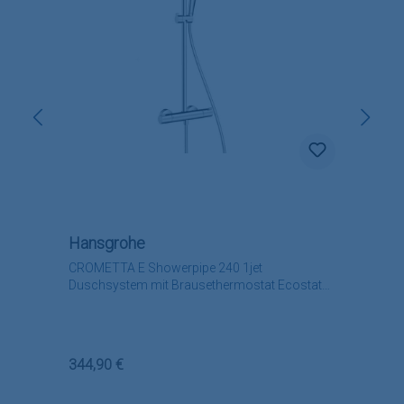
Hansgrohe
CROMETTA E Showerpipe 240 1jet
Duschsystem mit Brausethermostat Ecostat
1001 CL
Regulärer Preis:
344,90 €