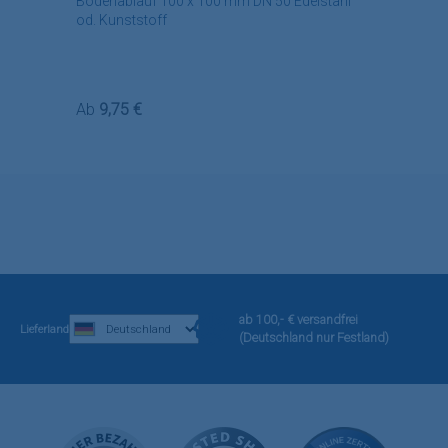
Bodenablauf 100 x 100 mm DN 50 Edelstahl
od. Kunststoff
Regulärer Preis:
Ab
9,75 €
ab 100,- € versandfrei
Lieferland
(Deutschland nur Festland)