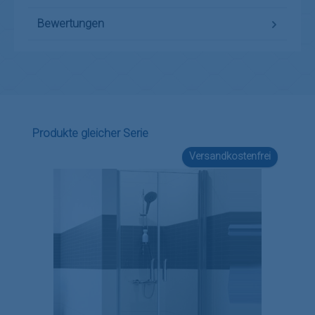
Bewertungen
Produktgalerie überspringen
Produkte gleicher Serie
Versandkostenfrei