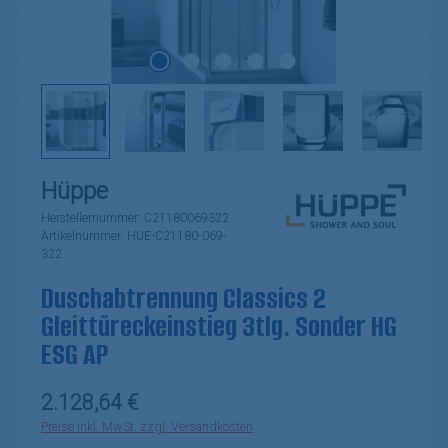
Hüppe
Herstellernummer:
C21180069322
Artikelnummer:
HUE-C21180-069-
322
Duschabtrennung Classics 2
Gleittüreckeinstieg 3tlg. Sonder HG
ESG AP
Regulärer Preis:
2.128,64 €
Preise inkl. MwSt. zzgl. Versandkosten