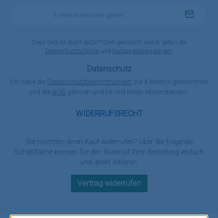
E-
Mail-
Adresse
*
Diese Seite ist durch reCAPTCHA geschützt und es gelten die
Datenschutzrichtlinie
und
Nutzungsbedingungen
.
Datenschutz
Ich habe die
Datenschutzbestimmungen
zur Kenntnis genommen
und die
AGB
gelesen und bin mit ihnen einverstanden.
WIDERRUFSRECHT
Sie möchten einen Kauf widerrufen? Über die folgende
Schaltfläche können Sie den Widerruf Ihrer Bestellung einfach
und direkt erklären.
Vertrag widerrufen