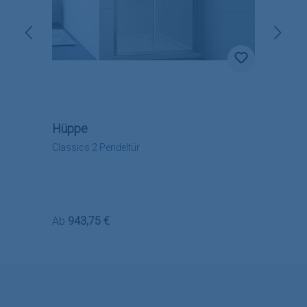
Hüppe
Classics 2 Pendeltür
Regulärer Preis:
Ab
943,75 €