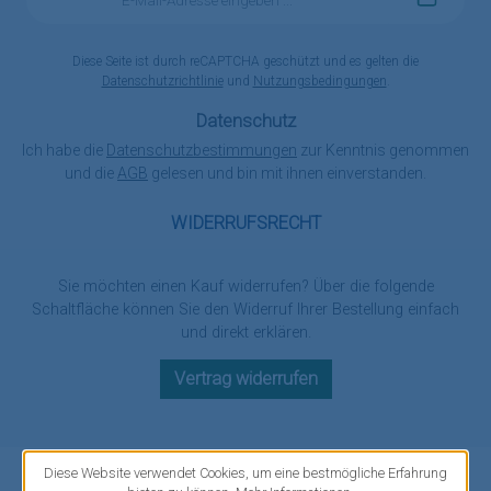
Mail-
Adresse
*
Diese Seite ist durch reCAPTCHA geschützt und es gelten die
Datenschutzrichtlinie
und
Nutzungsbedingungen
.
Datenschutz
Ich habe die
Datenschutzbestimmungen
zur Kenntnis genommen
und die
AGB
gelesen und bin mit ihnen einverstanden.
WIDERRUFSRECHT
Sie möchten einen Kauf widerrufen? Über die folgende
Schaltfläche können Sie den Widerruf Ihrer Bestellung einfach
und direkt erklären.
Vertrag widerrufen
Diese Website verwendet Cookies, um eine bestmögliche Erfahrung