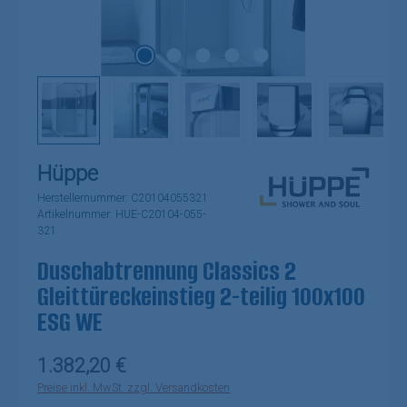
Hüppe
Herstellernummer:
C20104055321
Artikelnummer:
HUE-C20104-055-
321
Duschabtrennung Classics 2
Gleittüreckeinstieg 2-teilig 100x100
ESG WE
Regulärer Preis:
1.382,20 €
Preise inkl. MwSt. zzgl. Versandkosten