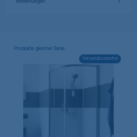
Bewertungen
Produktgalerie überspringen
Produkte gleicher Serie
Versandkostenfrei