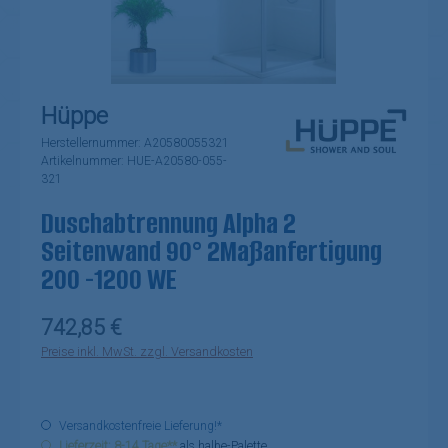
Hüppe
Herstellernummer:
A20580055321
Artikelnummer:
HUE-A20580-055-
321
Duschabtrennung Alpha 2
Seitenwand 90° 2Maßanfertigung
200 -1200 WE
Regulärer Preis:
742,85 €
Preise inkl. MwSt. zzgl. Versandkosten
Versandkostenfreie Lieferung!*
Lieferzeit: 8-14 Tage**
als halbe-Palette