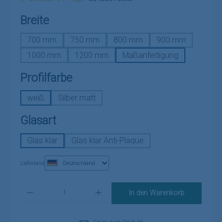
auswählen
Breite
700 mm
750 mm
800 mm
900 mm
1000 mm
1200 mm
Maßanfertigung
auswählen
Profilfarbe
weiß
Silber matt
auswählen
Glasart
Glas klar
Glas klar Anti-Plaque
Lieferland
Produkt Anzahl: Gib den gewünschten Wert ein oder benutze die Schaltflä
In den Warenkorb