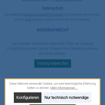
Datenschutz
Ich habe die
Datenschutzbestimmungen
zur Kenntnis genommen
und die
AGB
gelesen und bin mit ihnen einverstanden.
WIDERRUFSRECHT
Sie möchten einen Kauf widerrufen? Über die folgende
Schaltfläche können Sie den Widerruf Ihrer Bestellung einfach
und direkt erklären.
Vertrag widerrufen
Diese Website verwendet Cookies, um eine bestmögliche Erfahrung
bieten zu können.
Mehr Informationen ...
Facebook
Instagram
Twitter
YouTube
Konfigurieren
Nur technisch notwendige
Alle Preise inkl. gesetzl. Mehrwertsteuer zzgl.
Versandkosten
.