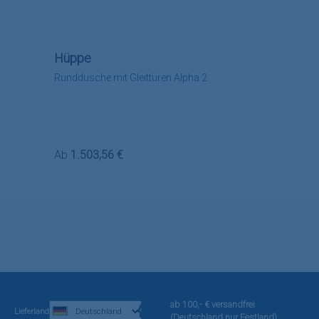
Hüppe
Runddusche mit Gleittüren Alpha 2
Regulärer Preis:
Ab
1.503,56 €
ab 100,- € versandfrei
Lieferland
(Deutschland nur Festland)