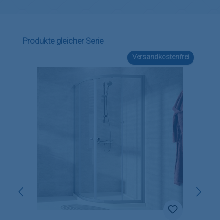
Produktgalerie überspringen
Produkte gleicher Serie
Versandkostenfrei