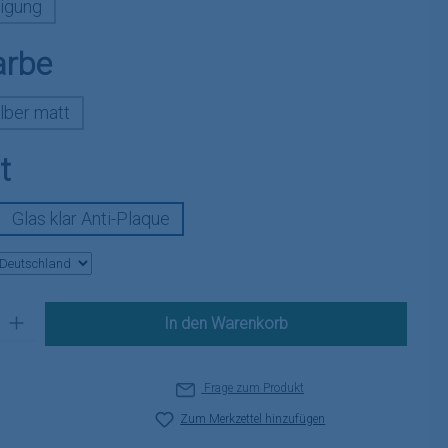
igung
auswählen
arbe
lber matt
auswählen
t
Glas klar Anti-Plaque
 Gib den gewünschten Wert ein oder benutze die Schaltflächen um die A
In den Warenkorb
Frage zum Produkt
Zum Merkzettel hinzufügen