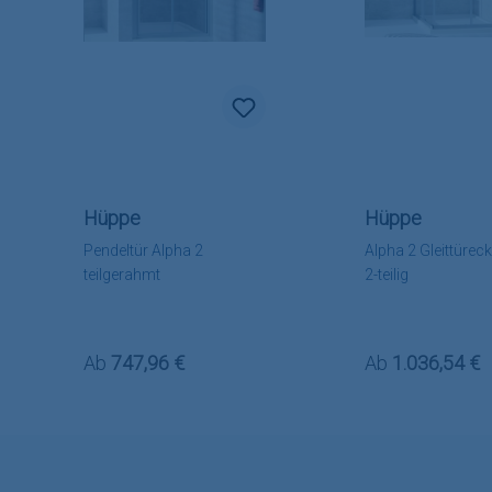
Hüppe
Hüppe
Pendeltür Alpha 2
Alpha 2 Gleittüreck
teilgerahmt
2-teilig
Regulärer Preis:
Regulärer Preis
Ab
747,96 €
Ab
1.036,54 €