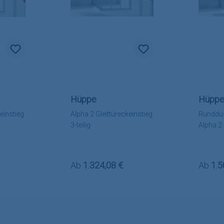
Hüppe
Hüpp
einstieg
Alpha 2 Gleittüreckeinstieg
Runddus
3-teilig
Alpha 2
:
Regulärer Preis:
Regulä
Ab
1.324,08 €
Ab
1.5