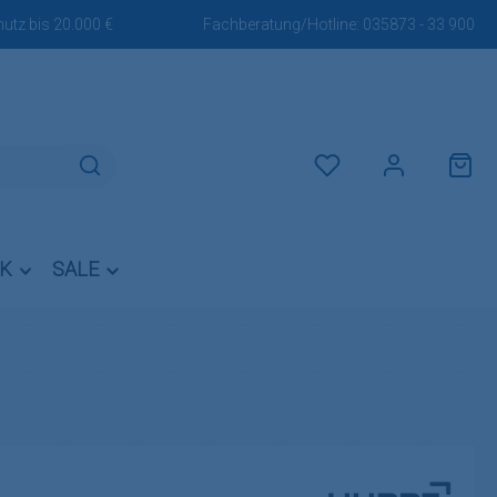
utz bis 20.000 €
Fachberatung/Hotline:
035873 - 33 900
Du hast 0 Produkte auf dem M
IK
SALE