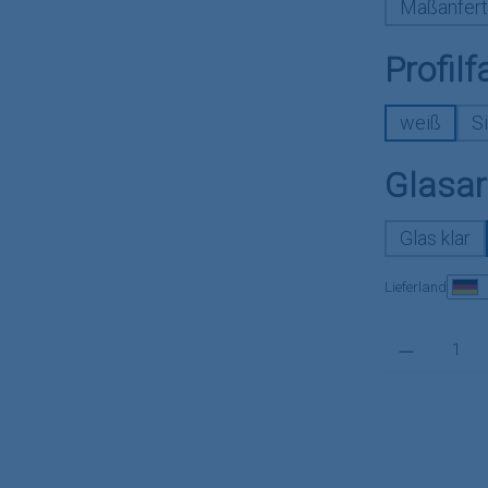
Maßanfert
Profilf
weiß
Si
Glasar
Glas klar
Lieferland
Produkt Anzahl: