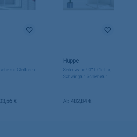
e
Hüppe
che mit Gleittüren
Seitenwand 90° f. Gleittür,
Schwingtür, Schiebetür
Alpha 2
rer Preis:
Regulärer Preis:
03,56 €
Ab
482,84 €