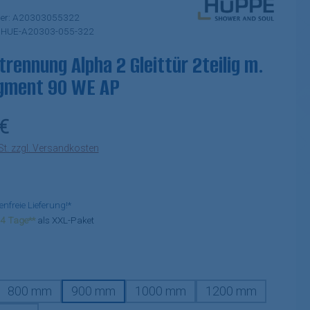
er:
A20303055322
:
HUE-A20303-055-322
rennung Alpha 2 Gleittür 2teilig m.
egment 90 WE AP
eis:
€
St. zzgl. Versandkosten
freie Lieferung!*
-14 Tage**
als XXL-Paket
auswählen
800 mm
900 mm
1000 mm
1200 mm