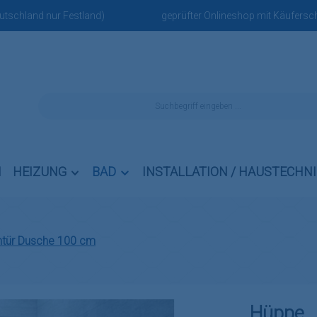
eutschland nur Festland)
geprüfter Onlineshop mit Käufersch
N
HEIZUNG
BAD
INSTALLATION / HAUSTECHN
ntür Dusche 100 cm
Hüppe