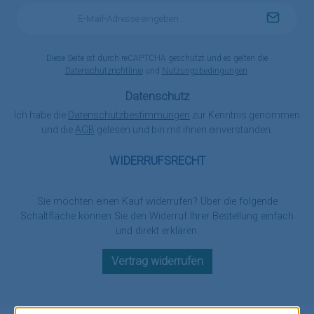
E-
Mail-
Adresse
*
Diese Seite ist durch reCAPTCHA geschützt und es gelten die
Datenschutzrichtlinie
und
Nutzungsbedingungen
.
Datenschutz
Ich habe die
Datenschutzbestimmungen
zur Kenntnis genommen
und die
AGB
gelesen und bin mit ihnen einverstanden.
WIDERRUFSRECHT
Sie möchten einen Kauf widerrufen? Über die folgende
Schaltfläche können Sie den Widerruf Ihrer Bestellung einfach
und direkt erklären.
Vertrag widerrufen