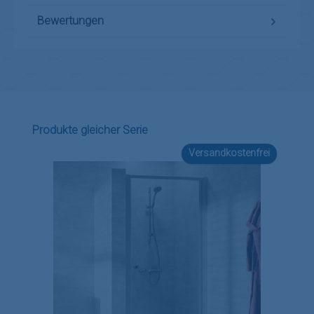
Bewertungen
Produktgalerie überspringen
Produkte gleicher Serie
Versandkostenfrei