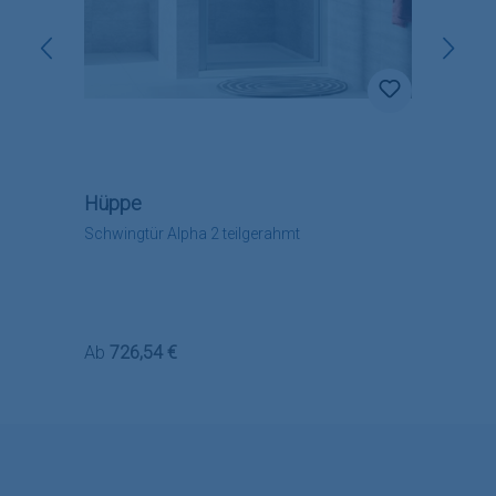
Hüppe
Schwingtür Alpha 2 teilgerahmt
Regulärer Preis:
Ab
726,54 €