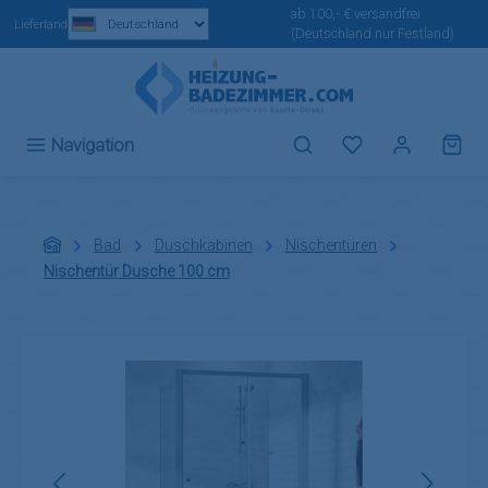
ab 100,- € versandfrei
Zum Hauptinhalt springen
Lieferland
(Deutschland nur Festland)
Du hast 0 Produ
Navigation
Bad
Duschkabinen
Nischentüren
Nischentür Dusche 100 cm
Bildergalerie überspringen