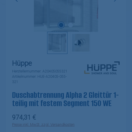
Hüppe
Herstellernummer:
A20405055321
Artikelnummer:
HUE-A20405-055-
321
Duschabtrennung Alpha 2 Gleittür 1-
teilig mit festem Segment 150 WE
Regulärer Preis:
974,31 €
Preise inkl. MwSt. zzgl. Versandkosten