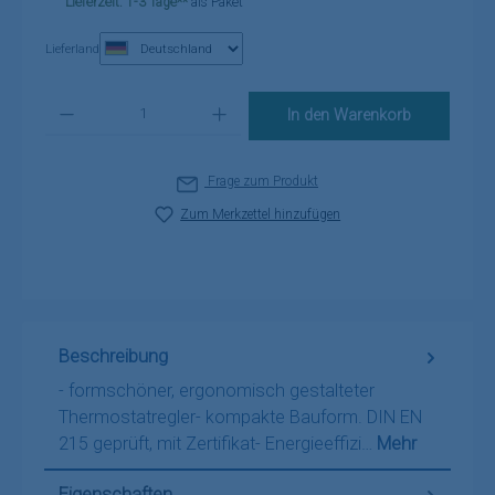
Lieferzeit: 1-3 Tage**
als Paket
Lieferland
Produkt Anzahl: Gib den gewünschten Wert ein oder benutze die Schaltflä
In den Warenkorb
Frage zum Produkt
Zum Merkzettel hinzufügen
Beschreibung
- formschöner, ergonomisch gestalteter
Thermostatregler- kompakte Bauform. DIN EN
215 geprüft, mit Zertifikat- Energieeffizi…
Mehr
Eigenschaften