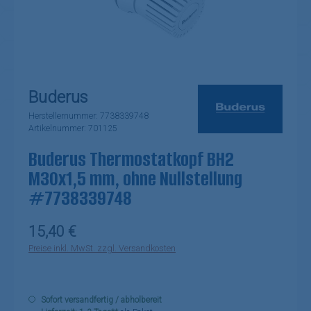
Buderus
Herstellernummer:
7738339748
Artikelnummer:
701125
Buderus Thermostatkopf BH2
M30x1,5 mm, ohne Nullstellung
#7738339748
Regulärer Preis:
15,40 €
Preise inkl. MwSt. zzgl. Versandkosten
Sofort versandfertig / abholbereit