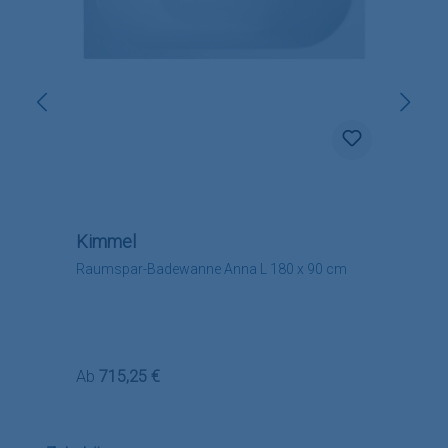
Kimmel
Raumspar-Badewanne Anna L 180 x 90 cm
Regulärer Preis:
Ab
715,25 €