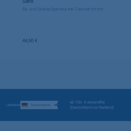
Sanit
Ab- und Überlaufgarnitur inkl. Farbset chrom
Regulärer Preis:
44,90 €
ab 100,- € versandfrei
Lieferland
(Deutschland nur Festland)