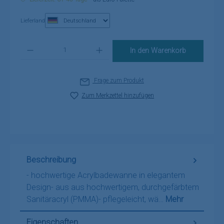
Lieferland
Produkt Anzahl: Gib den gewünschten Wert ein oder benutze die Schaltflä
In den Warenkorb
Frage zum Produkt
Zum Merkzettel hinzufügen
Beschreibung
- hochwertige Acrylbadewanne in elegantem
Design- aus aus hochwertigem, durchgefärbtem
Sanitäracryl (PMMA)- pflegeleicht, wä…
Mehr
Eigenschaften