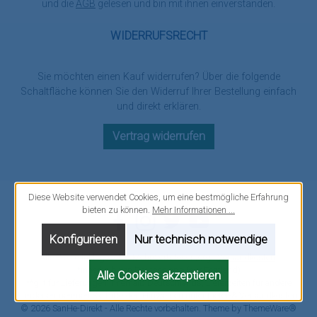
und die
AGB
gelesen und bin mit ihnen einverstanden.
WIDERRUFSRECHT
Sie möchten einen Kauf widerrufen? Über die folgende
Schaltfläche können Sie den Widerruf Ihrer Bestellung einfach
und direkt erklären.
Vertrag widerrufen
Diese Website verwendet Cookies, um eine bestmögliche Erfahrung
bieten zu können.
Mehr Informationen ...
Facebook
Instagram
Twitter
YouTube
Konfigurieren
Nur technisch notwendige
Alle Preise inkl. gesetzl. Mehrwertsteuer zzgl.
Versandkosten
.
*innerhalb von Deutschland (nur Festland)
Alle Cookies akzeptieren
**gilt für Lieferungen innerhalb Deutschlands, Lieferzeiten für andere
Länder entnehmen Sie bitte den Hinweisen unter
Liefer-& Versandkosten
.
© 2026 SanHe-Direkt - Alle Rechte vorbehalten. Theme by
ThemeWare®