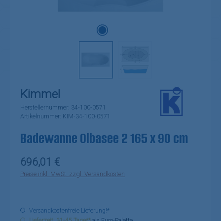
Kimmel
Herstellernummer:
34-100-0571
Artikelnummer:
KIM-34-100-0571
Badewanne Olbasee 2 165 x 90 cm
Regulärer Preis:
696,01 €
Preise inkl. MwSt. zzgl. Versandkosten
Versandkostenfreie Lieferung!*
Lieferzeit: 31-45 Tage**
als Euro-Palette