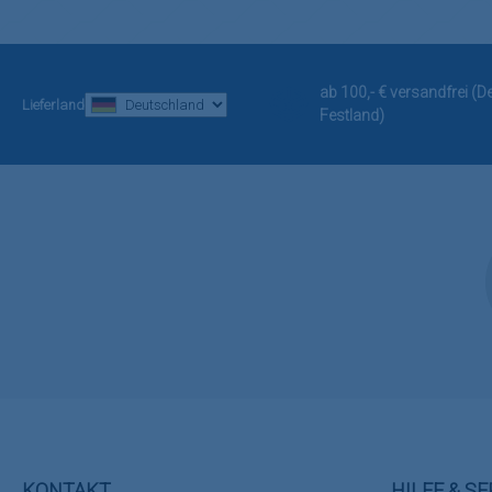
ab 100,- € versandfrei (
Lieferland
Festland)
KONTAKT
HILFE & SE