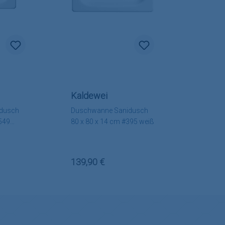
Kaldewei
dusch
Duschwanne Sanidusch
#549
80 x 80 x 14 cm #395 weiß
:
Regulärer Preis:
139,90 €