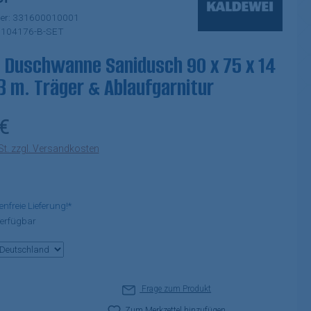
er:
331600010001
:
104176-B-SET
 Duschwanne Sanidusch 90 x 75 x 14
 m. Träger & Ablaufgarnitur
eis:
€
St. zzgl. Versandkosten
freie Lieferung!*
erfügbar
Frage zum Produkt
Zum Merkzettel hinzufügen