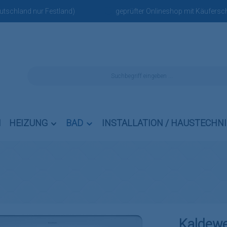
eutschland nur Festland)
geprüfter Onlineshop mit Käufersch
N
HEIZUNG
BAD
INSTALLATION / HAUSTECHN
Kaldewe