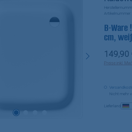
Herstellernumm
Artikelnummer
B-Ware !
cm, weiß
Regulärer Pr
149,90 
Preise inkl. Mw
Versandkosten
Nicht mehr v
Lieferland