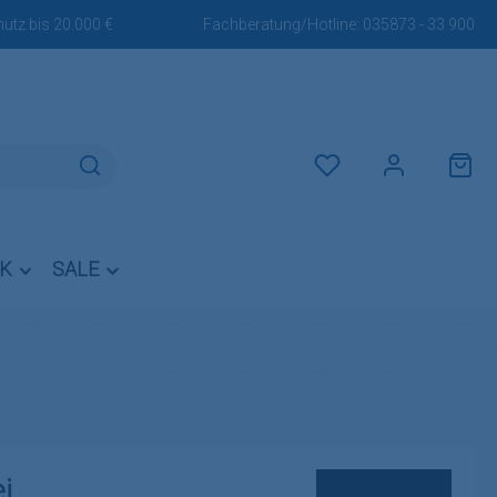
utz bis 20.000 €
Fachberatung/Hotline:
035873 - 33 900
Du hast 0 Produkte auf dem M
IK
SALE
i