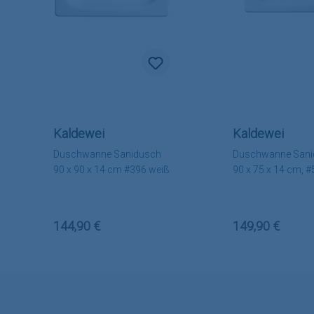
Kaldewei
Kaldewei
Duschwanne Sanidusch
Duschwanne Sani
90 x 90 x 14 cm #396 weiß
90 x 75 x 14 cm, 
weiß
Regulärer Preis:
Regulärer Preis
144,90 €
149,90 €