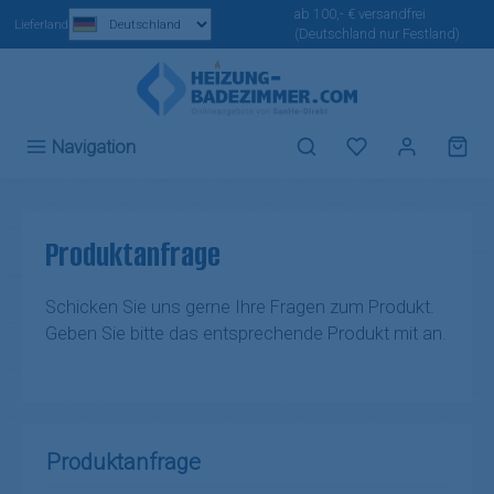
ab 100,- € versandfrei
Zum Hauptinhalt springen
Lieferland
(Deutschland nur Festland)
Du hast 0 Produ
Navigation
Produktanfrage
Schicken Sie uns gerne Ihre Fragen zum Produkt.
Geben Sie bitte das entsprechende Produkt mit an.
Produktanfrage