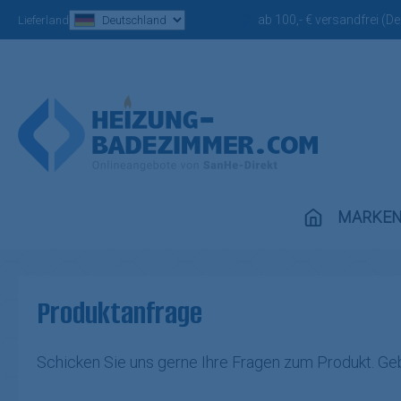
ab 100,- € versandfrei (D
m Hauptinhalt springen
Zur Suche springen
Zur Hauptnavigation springen
Lieferland
MARKE
Produktanfrage
Schicken Sie uns gerne Ihre Fragen zum Produkt. Geb