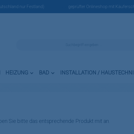
eutschland nur Festland)
geprüfter Onlineshop mit Käufersch
N
HEIZUNG
BAD
INSTALLATION / HAUSTECHN
en Sie bitte das entsprechende Produkt mit an.