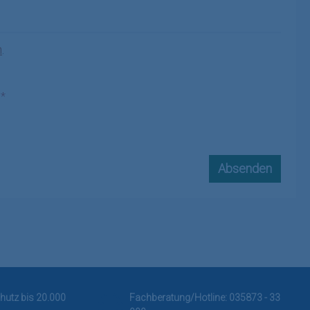
n
.
.
*
Absenden
hutz bis 20.000
Fachberatung/Hotline:
035873 - 33