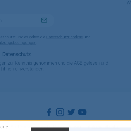
Wi
geschützt und es gelten die
Datenschutzrichtlinie
und
utzungsbedingungen
.
Datenschutz
gen
zur Kenntnis genommen und die
AGB
gelesen und
it ihnen einverstanden.
Facebook
Instagram
Twitter
YouTube
Alle Preise inkl. gesetzl. Mehrwertsteuer zzgl.
Versandkosten
.
eine