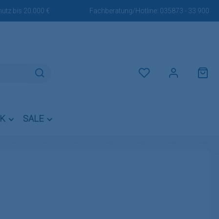
utz bis 20.000 €
Fachberatung/Hotline:
035873 - 33 900
Du hast 0 Produkte auf dem M
IK
SALE