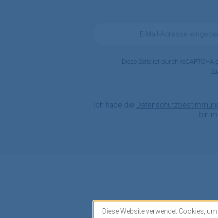
E-
Mail-
Adresse
*
Diese Seite ist durch reCAPTCHA 
N
Ich habe die
Datenschutzbestimmun
bin m
Diese Website verwendet Cookies, um 