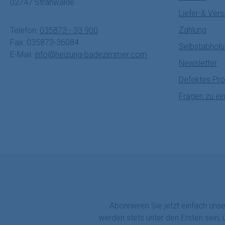
02747 Strahwalde
Liefer-& Ver
Zahlung
Telefon:
035873 - 33 900
Fax: 035873-36084
Selbstabhol
E-Mail:
info@heizung-badezimmer.com
Newsletter
Defektes Pro
Fragen zu ei
Abonnieren Sie jetzt einfach uns
werden stets unter den Ersten sein,